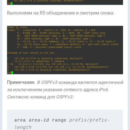
Выполняем на R5 объединение и смотрим снова:
Примечание
.
В OSPFv3 команда является идентичной
за исключением указания сетевого адреса IPv6.
Синтаксис команд для OSPFv3:
area 
area-id
 range 
prefix/prefix-
length