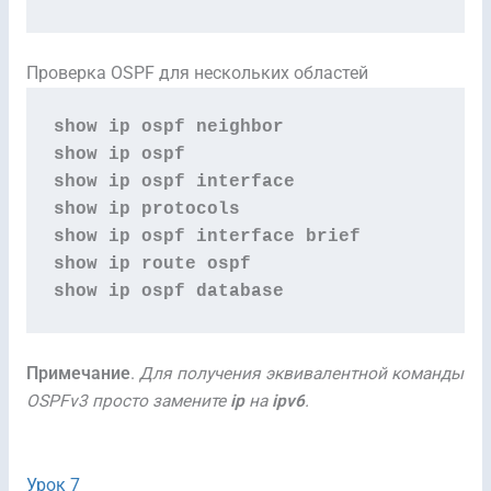
Проверка OSPF для нескольких областей
show ip ospf neighbor
show ip ospf
show ip ospf interface
show ip protocols
show ip ospf interface brief
show ip route ospf
show ip ospf database
Примечание
.
Для получения эквивалентной команды
OSPFv3 просто замените
ip
на
ipv6
.
Урок 7