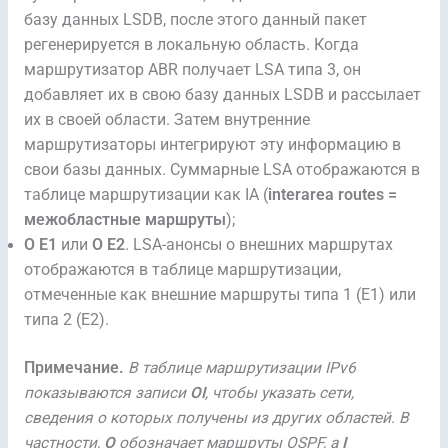
базу данных LSDB, после этого данный пакет
регенерируется в локальную область. Когда
маршрутизатор ABR получает LSA типа 3, он
добавляет их в свою базу данных LSDB и рассылает
их в своей области. Затем внутренние
маршрутизаторы интегрируют эту информацию в
свои базы данных. Суммарные LSA отображаются в
таблице маршрутизации как IA (
interarea routes =
межобластные маршруты
);
O E1
или
O E2
. LSA-анонсы о внешних маршрутах
отображаются в таблице маршрутизации,
отмеченные как внешние маршруты типа 1 (E1) или
типа 2 (E2).
Примечание.
В таблице маршрутизации IPv6
показываются записи
OI
, чтобы указать сети,
сведения о которых получены из других областей. В
частности,
O
обозначает маршруты OSPF, а
I