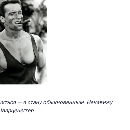
читься — я стану обыкновенным. Ненавижу
варценеггер