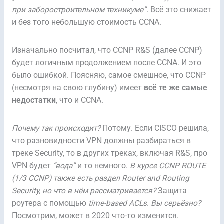
при заборостроительном техникуме”.
Всё это снижает
и без того небольшую стоимость CCNA.
Изначально посчитал, что CCNP R&S (далее CCNP)
будет логичным продолжением после CCNA. И это
было ошибкой. Поясняю, самое смешное, что CCNP
(несмотря на свою глубину) имеет
всё те же самые
недостатки
, что и CCNA.
Почему так происходит?
Потому. Если CISCO решила,
что разновидности VPN должны разбираться в
треке Security, то в других треках, включая R&S, про
VPN будет
“вода”
и то немного.
В курсе CCNP ROUTE
(1/3 CCNP) также есть раздел Router and Routing
Security, но что в нём рассматривается?
Защита
роутера с помощью
time-based ACLs.
Вы серьёзно?
Посмотрим, может в 2020 что-то изменится.