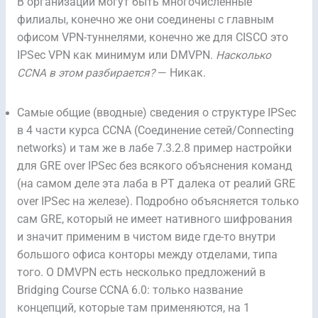
В организации могут быть многочисленные
филиалы, конечно же они соединены с главным
офисом VPN-туннелями, конечно же для CISCO это
IPSec VPN как минимум или DMVPN.
Насколько
CCNA в этом разбирается?
— Никак.
Самые общие (вводные) сведения о структуре IPSec
в 4 части курса CCNA (Соединение сетей/Connecting
networks) и там же в лабе 7.3.2.8 пример настройки
для GRE over IPSec без всякого объяснения команд
(на самом деле эта лаба в PT далека от реалий GRE
over IPSec на железе). Подробно объясняется только
сам GRE, который не имеет нативного шифрования
и значит применим в чистом виде где-то внутри
большого офиса конторы между отделами, типа
того. О DMVPN есть несколько предложений в
Bridging Course CCNA 6.0: только название
концепций, которые там применяются, на 1