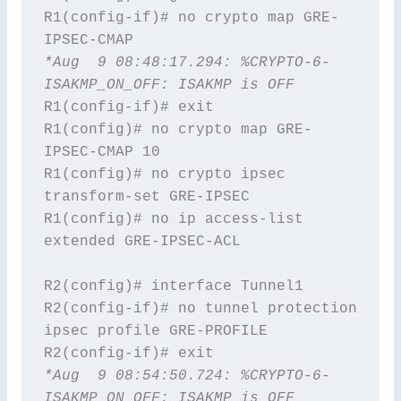
R1(config-if)# no crypto map GRE-
*Aug  9 08:48:17.294: %CRYPTO-6-
ISAKMP_ON_OFF: ISAKMP is OFF
R1(config-if)# exit

R1(config)# no crypto map GRE-
IPSEC-CMAP 10

R1(config)# no crypto ipsec 
transform-set GRE-IPSEC      

R1(config)# no ip access-list 
extended GRE-IPSEC-ACL

R2(config)# interface Tunnel1

R2(config-if)# no tunnel protection 
ipsec profile GRE-PROFILE

*Aug  9 08:54:50.724: %CRYPTO-6-
ISAKMP_ON_OFF: ISAKMP is OFF