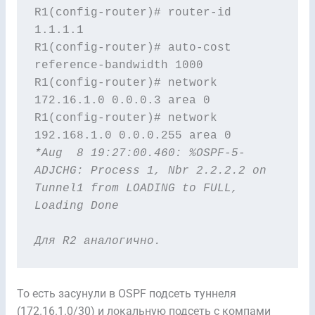
R1(config-router)# router-id 
1.1.1.1

R1(config-router)# auto-cost 
reference-bandwidth 1000

R1(config-router)# network 
172.16.1.0 0.0.0.3 area 0 

R1(config-router)# network 
*Aug  8 19:27:00.460: %OSPF-5-
ADJCHG: Process 1, Nbr 2.2.2.2 on 
Tunnel1 from LOADING to FULL, 
Loading Done
Для R2 аналогично.
То есть засунули в OSPF подсеть туннеля
(172.16.1.0/30) и локальную подсеть с компами