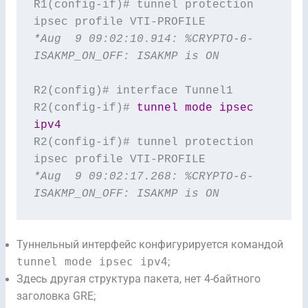
R1(config-if)# tunnel protection 
*Aug  9 09:02:10.914: %CRYPTO-6-
ISAKMP_ON_OFF: ISAKMP is ON
R2(config)# interface Tunnel1

R2(config-if)# 
tunnel mode ipsec 
ipv4
R2(config-if)# tunnel protection 
*Aug  9 09:02:17.268: %CRYPTO-6-
ISAKMP_ON_OFF: ISAKMP is ON
Туннельный интерфейс конфигурируется командой
tunnel mode ipsec ipv4
;
Здесь другая структура пакета, нет 4-байтного
заголовка GRE;