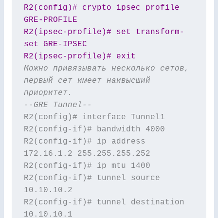
R2(config)# crypto ipsec profile 
GRE-PROFILE

R2(ipsec-profile)# set transform-
set GRE-IPSEC

R2(ipsec-profile)# exit
Можно привязывать несколько сетов, 
первый сет имеет наивысший 
приоритет.
--
GRE Tunnel--
R2(config)# interface Tunnel1

R2(config-if)# bandwidth 4000

R2(config-if)# ip address 
172.16.1.2 255.255.255.252

R2(config-if)# ip mtu 1400

R2(config-if)# tunnel source 
10.10.10.2

R2(config-if)# tunnel destination 