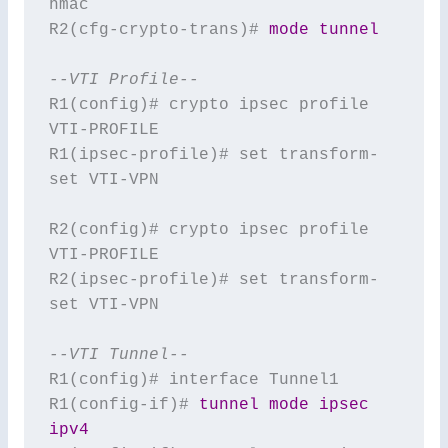
hmac

R2(cfg-crypto-trans)# 
mode tunnel
--VTI Profile--
R1(config)# crypto ipsec profile 
VTI-PROFILE

R1(ipsec-profile)# set transform-
set VTI-VPN

R2(config)# crypto ipsec profile 
VTI-PROFILE

R2(ipsec-profile)# set transform-
set VTI-VPN

--VTI Tunnel--
R1(config)# interface Tunnel1

R1(config-if)# 
tunnel mode ipsec 
ipv4