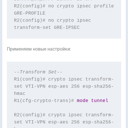
R2(config)# no crypto ipsec profile 
GRE-PROFILE

R2(config)# no crypto ipsec 
transform-set GRE-IPSEC
Применяем новые настройки:
--Transform Set--
R1(config)# crypto ipsec transform-
set VTI-VPN esp-aes 256 esp-sha256-
hmac

R1(cfg-crypto-trans)# 
mode tunnel
R2(config)# crypto ipsec transform-
set VTI-VPN esp-aes 256 esp-sha256-