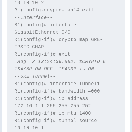
10.10.10.2

--Interface--
R1(config)# interface 
GigabitEthernet 0/0

R1(config-if)# crypto map GRE-
IPSEC-CMAP 

*Aug  8 18:24:36.562: %CRYPTO-6-
ISAKMP_ON_OFF: ISAKMP is ON
--
GRE Tunnel--
R1(config)# interface Tunnel1

R1(config-if)# bandwidth 4000

R1(config-if)# ip address 
172.16.1.1 255.255.255.252

R1(config-if)# ip mtu 1400

R1(config-if)# tunnel source 
10.10.10.1
