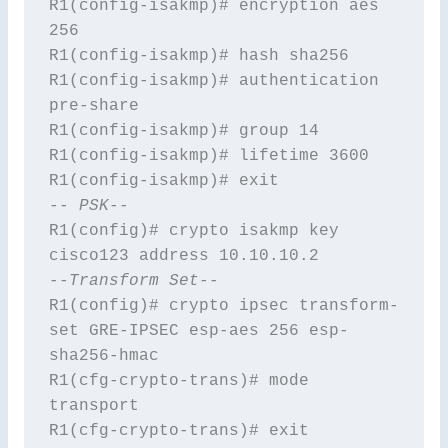
R1(config-isakmp)# encryption aes 
256

R1(config-isakmp)# hash sha256

R1(config-isakmp)# authentication 
pre-share

R1(config-isakmp)# group 14

R1(config-isakmp)# lifetime 3600

-- PSK--
R1(config)# crypto isakmp key 
--Transform Set--
R1(config)# crypto ipsec transform-
set GRE-IPSEC esp-aes 256 esp-
sha256-hmac

R1(cfg-crypto-trans)# mode 
transport
