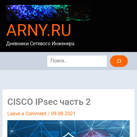
Skip
to
content
ARNY.RU
Дневники Сетевого Инженера
Search
CISCO IPsec часть 2
Leave a Comment
/
09.08.2021