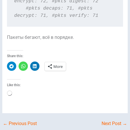
encrypt: 72, #pkts digest: 72

    #pkts decaps: 71, #pkts 
decrypt: 71, #pkts verify: 71
Пакеты бегают, всё в порядке.
Share this:
More
Like this:
Loading…
←
Previous Post
Next Post
→