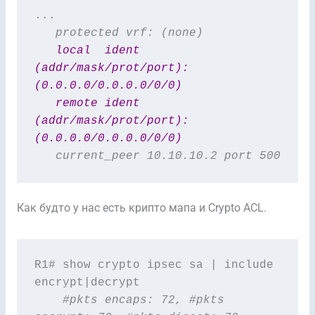
...
   protected vrf: (none)

local  ident 
(addr/mask/prot/port): 
(0.0.0.0/0.0.0.0/0/0)

   remote ident 
(addr/mask/prot/port): 
(0.0.0.0/0.0.0.0/0/0)
   current_peer 10.10.10.2 port 500
Как будто у нас есть крипто мапа и Crypto ACL.
R1# show crypto ipsec sa | include 
encrypt|decrypt

 #pkts encaps: 72, #pkts 