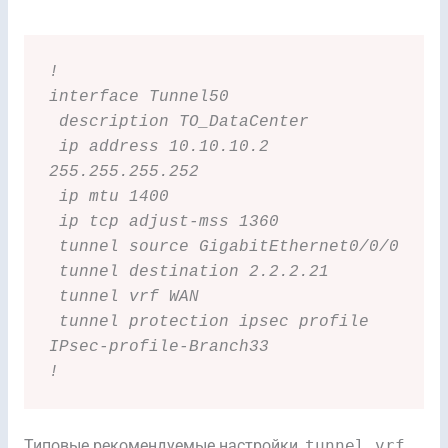
!
interface Tunnel50
 description TO_DataCenter
 ip address 10.10.10.2 
255.255.255.252
 ip mtu 1400
 ip tcp adjust-mss 1360
 tunnel source GigabitEthernet0/0/0
 tunnel destination 2.2.2.21
 tunnel vrf WAN
 tunnel protection ipsec profile 
IPsec-profile-Branch33
!
Типовые рекомендуемые настройки,
tunnel vrf