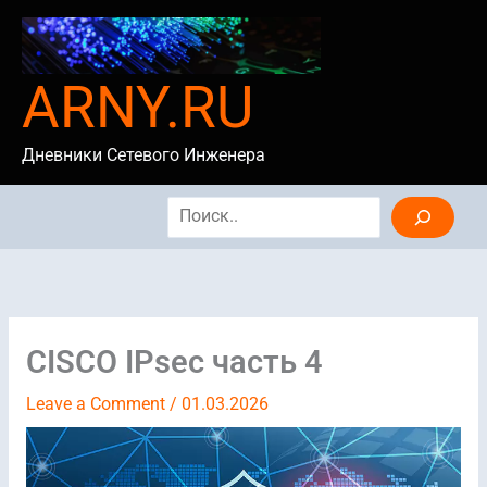
Skip
to
content
ARNY.RU
Дневники Сетевого Инженера
Search
CISCO IPsec часть 4
Leave a Comment
/
01.03.2026