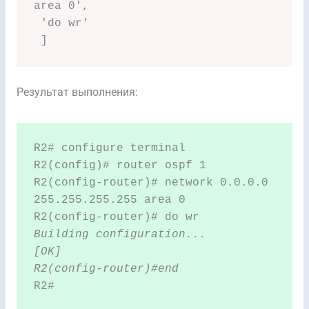
area 0',

 'do wr'

 ]
Результат выполнения:
R2# configure terminal

R2(config)# router ospf 1

R2(config-router)# network 0.0.0.0 
255.255.255.255 area 0

R2(config-router)# do wr
Building configuration...

[OK]

R2#