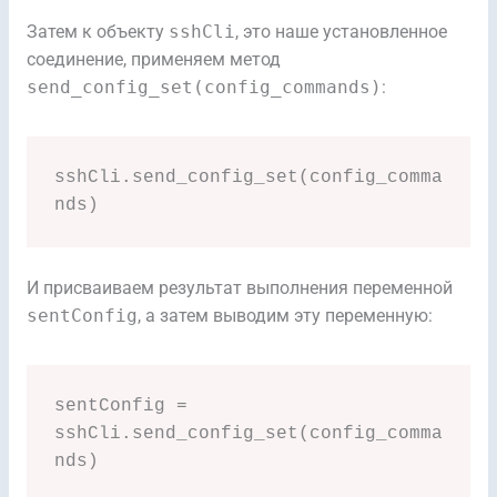
Затем к объекту
sshCli
, это наше установленное
соединение, применяем метод
send_config_set(config_commands)
:
sshCli.send_config_set(config_comma
nds)
И присваиваем результат выполнения переменной
sentConfig
, а затем выводим эту переменную:
sentConfig = 
sshCli.send_config_set(config_comma
nds)
