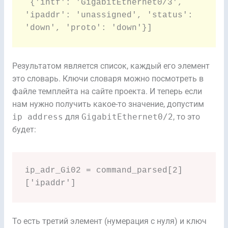
 {'intf': 'GigabitEthernet0/3', 
'ipaddr': 'unassigned', 'status': 
'down', 'proto': 'down'}]
Результатом является список, каждый его элемент
это словарь. Ключи словаря можно посмотреть в
файле темплейта на сайте проекта. И теперь если
нам нужно получить какое-то значение, допустим
ip address
для
GigabitEthernet0/2
, то это
будет:
ip_adr_Gi02 = command_parsed[2]
['ipaddr']
То есть третий элемент (нумерация с нуля) и ключ