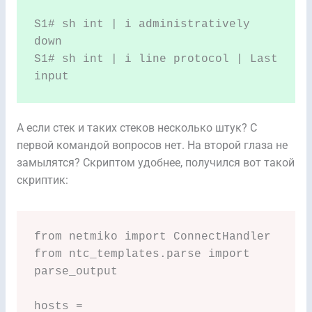
S1# sh int | i administratively 
down

S1# sh int | i line protocol | Last 
input
А если стек и таких стеков несколько штук? С
первой командой вопросов нет. На второй глаза не
замылятся? Скриптом удобнее, получился вот такой
скриптик:
from netmiko import ConnectHandler

from ntc_templates.parse import 
parse_output

hosts = 