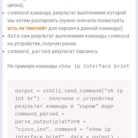
циска);
command
команда, результат выполнения которой
мы хотим распарсить (нужно сначала посмотреть
есть ли темплейт
для парсинга данной команды);
data
сам результат выполнения команды
command
на устройстве, получен ранее;
command_parsed
результат парсинга.
На примере команды
show ip interface brief
:
output = sshCli.send_command("sh ip 
int br") 
- получили с устройства 
результат команды в "сыром" виде
command_parsed = 
parse_output(platform = 
"cisco_ios", command = "show ip 
interface brief", data = output) 
- 