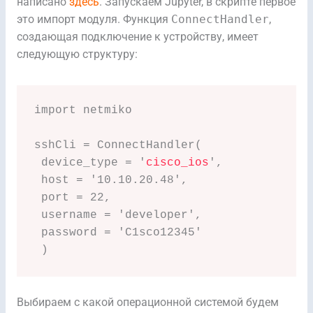
написано
здесь
. Запускаем Jupyter, в скрипте первое
это импорт модуля. Функция
ConnectHandler
,
создающая подключение к устройству, имеет
следующую структуру:
import netmiko

sshCli = ConnectHandler(

 device_type = '
cisco_ios
',

 host = '10.10.20.48',

 port = 22,

 username = 'developer',

 password = 'C1sco12345'

 )
Выбираем с какой операционной системой будем