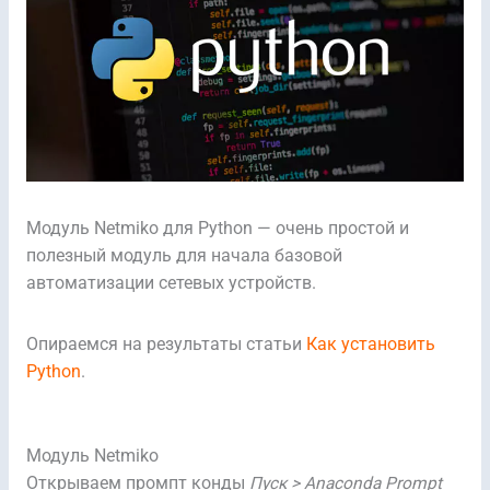
Модуль Netmiko для Python — очень простой и
полезный модуль для начала базовой
автоматизации сетевых устройств.
Опираемся на результаты статьи
Как установить
Python
.
Модуль Netmiko
Открываем промпт конды
Пуск > Anaconda Prompt