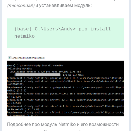
(miniconda3)
и устанавливаем модуль:
(base) C:\Users\Andy> pip install 
netmiko
Подробнее про модуль Netmiko и его возможности