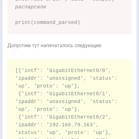
распарсили
print(command_parsed)
Допустим тут напечаталось следующее:
[{'intf': 'GigabitEthernet0/0', 
'ipaddr': 'unassigned', 'status': 
'up', 'proto': 'up'}, 

 {'intf': 'GigabitEthernet0/1', 
'ipaddr': 'unassigned', 'status': 
'up', 'proto': 'up'}, 

 {'intf': 'GigabitEthernet0/2', 
'ipaddr': '192.168.79.163', 
'status': 'up', 'proto': 'up'},
