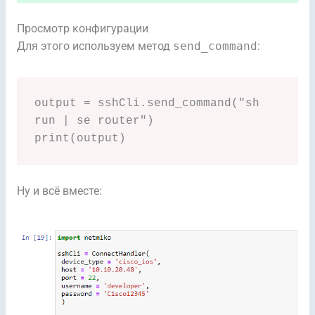
Просмотр конфигурации
Для этого используем метод
send_command
:
output = sshCli.send_command("sh 
run | se router")

print(output)
Ну и всё вместе: