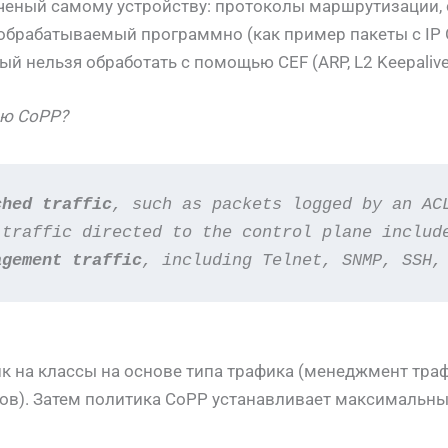
аченый самому устройству: протоколы маршрутизации, 
 обрабатываемый программно (как пример пакеты с IP O
ый нельзя обработать с помощью CEF (ARP, L2 Keepalives
ью CoPP?
ched traffic
, such as
packets logged by an AC
 traffic directed to the
control plane includ
agement traffic
,
including
Telnet, SNMP, SSH,
к на классы на основе типа трафика (менеджмент тра
сов). Затем политика CoPP устанавливает максимальны