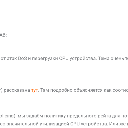
AB;
 от атак DoS и перегрузки CPU устройства. Тема очень 
Pr) рассказана
тут
. Там подробно объясняется как соотн
olicing): мы задаём политику предельного рейта для п
 со значительной утилизацией CPU устройства. Или ж