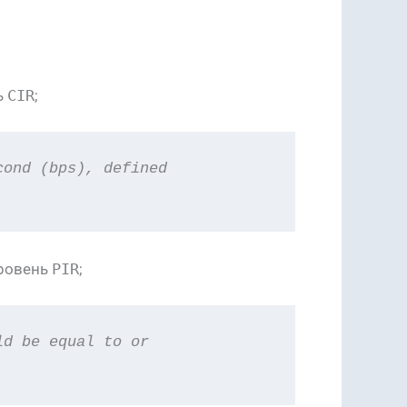
ь
CIR
;
cond (bps), defined 
уровень
PIR
;
d be equal to or 
