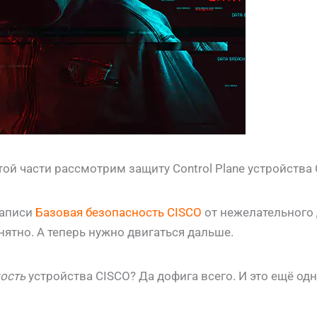
ой части рассмотрим защиту Control Plane устройства
записи
Базовая безопасность CISCO
от нежелательного 
ятно. А теперь нужно двигаться дальше.
ость
устройства CISCO? Да дофига всего. И это ещё од