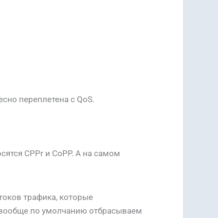
тесно переплетена с QoS.
осятся CPPr и CoPP. А на самом
отоков трафика, которые
е вообще по умолчанию отбрасываем