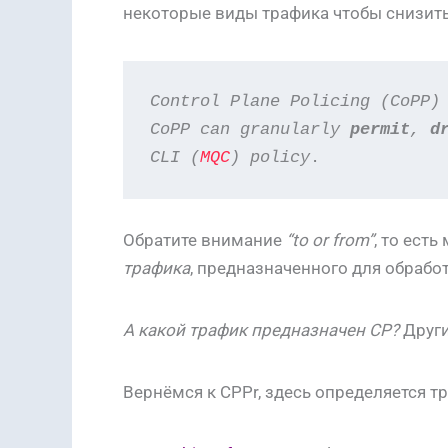
некоторые виды трафика чтобы снизить
Control Plane Policing (CoPP)
CoPP can granularly 
permit
, 
d
CLI (
MQC
) policy
.
Обратите внимание
“to or from”
, то ест
трафика
, предназначенного для обрабо
А какой трафик предназначен CP?
Други
Вернёмся к CPPr, здесь определяется т