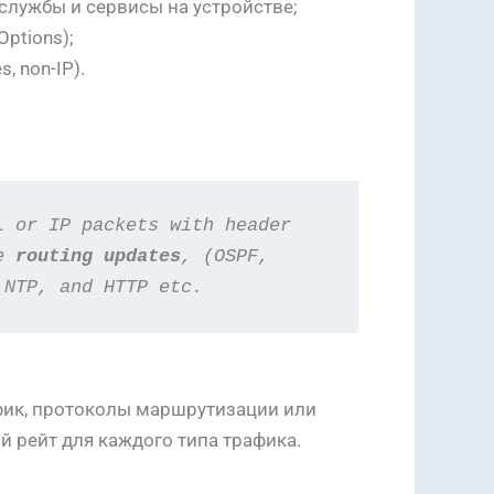
службы и сервисы на устройстве;
ptions);
, non-IP).
L or IP packets with header
e 
routing updates
, (OSPF,
 NTP, and HTTP etc.
фик, протоколы маршрутизации или
й рейт для каждого типа трафика.