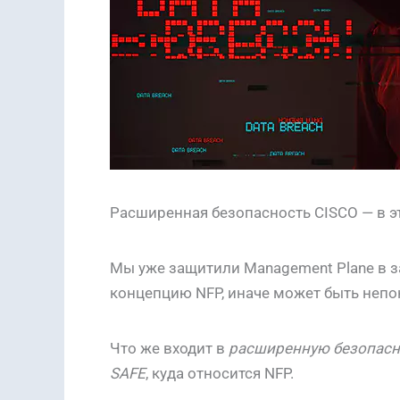
Расширенная безопасность CISCO — в эт
Мы уже защитили Management Plane в 
концепцию NFP, иначе может быть непон
Что же входит в
расширенную безопасн
SAFE
, куда относится NFP.