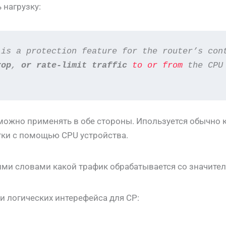
 нагрузку:
 is a protection feature for the router’s con
rop
, 
or rate-limit
traffic
to or from
 the CPU
ь можно применять в обе стороны. Ипользуется обычно
тки с помощью CPU устройства.
ми словами какой трафик обрабатывается со значите
ри логических интерефейса для CP: