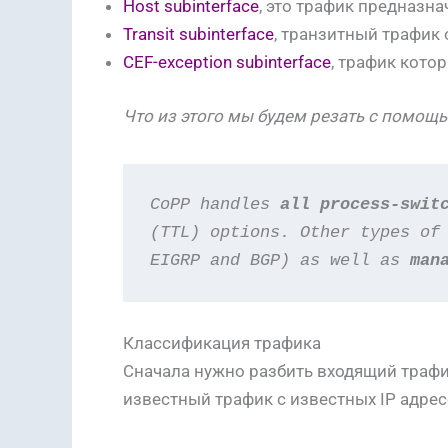
Host subinterface
, это трафик предназн
Transit subinterface
, транзитный трафик
CEF-exception subinterface
, трафик котор
Что из этого мы будем резать с помощ
CoPP handles 
all process-swit
(TTL) options. Other types of
EIGRP
and BGP) as well as 
man
Классификация трафика
Сначала нужно разбить входящий трафи
известный трафик с известных IP адре