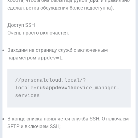
хобота, чтобы она была под рукой (
upd
. и правильно
сделал, ветка обсуждения более недоступна).
Доступ SSH
Очень просто включается:
Заходим на страницу служб с включенным
параметром
appdev=1
:
/
/personalcloud.local/?
locale=ru&
appdev=1
#device_manager-
services
В конце списка появляется служба SSH. Отключаем
SFTP и включаем SSH;