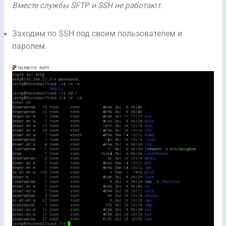
Вместе службы SFTP и SSH не работают.
Заходим по SSH под своим пользователем и
паролем.