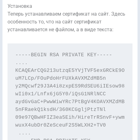
Установка
Теперь устанавливаем сертификат на сайт. Здесь
особенность то, что на сайт сертификат
устанавливается не файлом, а в виде текста:
-----BEGIN RSA PRIVATE KEY-----

....

KCAQEArCQG213utzqE5YVjTVF5exGRCkE9O
uM7LCp/FOuPdoHrFUXkAVXMZdMB5n

y2MQcwf29J3A4i8zxpES9RdSEU6iIEsow98
wIi0x1/Lnfx6jG5Y0/iQsG1NRlNCC

aydGvGaC+PwwWiwYRc7PtBgV4KOAVXMZdMB
5nFRaekQ1ksdH/360KCGgljPtzTNl

09e97QBwHFIZ3ea5Eih/HireTrRSnvF+ywm
wuxX4ubDr0ZeSceuF2S5WLXH2+TV0

 ....
