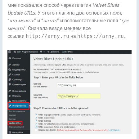
мне показался способ через плагин
Velvet Blues
Update URLs
. У этого плагина два основных поля,
“
что менять
” и “
на что
” и вспомогательные поля “
где
менять
“. Сначала везде меняем все
ссылки
http://arny.ru
на
https://arny.ru
.