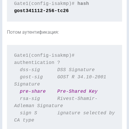
Gate1(config-isakmp)# 
hash 
gost341112-256-tc26
Потом аутентификация:
Gate1(config-isakmp)# 
  dss-sig      DSS Signature
  gost-sig     GOST R 34.10-2001 
Signature
  pre-share    Pre-Shared Key
  rsa-sig      Rivest-Shamir-
Adleman Signature
  sign S       ignature selected by 