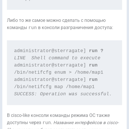
Либо то же самое можно сделать с помощью
команды
run
в консоли разграничения доступа:
administrator@sterragate] 
run ?
LINE  Shell command to execute
administrator@sterragate] 
run
/bin/netifcfg enum > /home/map1

administrator@sterragate] 
run
SUCCESS: Operation was successful.
В cisco-like консоли команды режима ОС также
доступны через
run
.
Название интерфейсов в cisco-