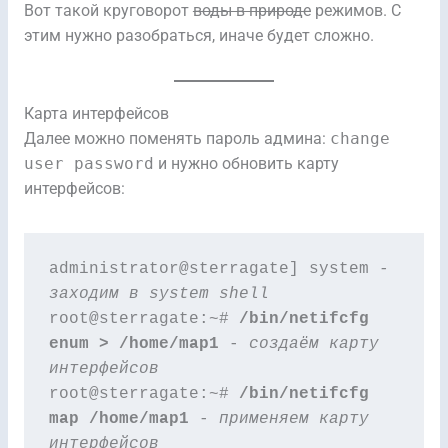
Вот такой круговорот
воды в природе
режимов. С
этим нужно разобраться, иначе будет сложно.
Карта интерфейсов
Далее можно поменять пароль админа:
change
user password
и нужно обновить карту
интерфейсов:
administrator@sterragate] system 
- 
заходим в system shell
root@sterragate:~# 
/bin/netifcfg 
enum > /home/map1
 - 
создаём карту 
интерфейсов
root@sterragate:~# 
/bin/netifcfg 
map /home/map1
 - 
применяем карту 
интерфейсов