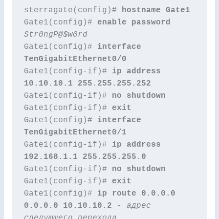
sterragate(config)# 
Gate1(config)# 
enable password
Str0ngP@$w0rd
Gate1(config)# 
interface 
TenGigabitEthernet0/0
Gate1(config-if)# 
ip address 
10.10.10.1 255.255.255.252
Gate1(config-if)# 
no shutdown
Gate1(config-if)# 
exit
Gate1(config)# 
interface 
TenGigabitEthernet0/1
Gate1(config-if)# 
ip address 
192.168.1.1 255.255.255.0
Gate1(config-if)# 
no shutdown
Gate1(config-if)# 
exit
Gate1(config)# 
ip route 0.0.0.0 
0.0.0.0 10.10.10.2
 - 
адрес 