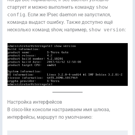
стартует и можно выполнить команду
show
config
. Если же IPsec daemon не запустился,
команда выдаст ошибку. Также доступно ещё
несколько команд show, например,
show version
:
Настройка интерфейсов
В cisco-like консоли настраиваем имя шлюза,
интерфейсы, маршрут по умолчанию: