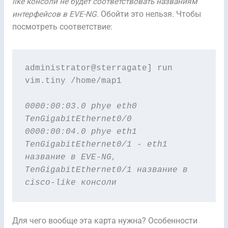
like консоли не будет соответствовать названиям
интерфейсов в EVE-NG
. Обойти это нельзя. Чтобы
посмотреть соответствие:
administrator@sterragate] run 
vim.tiny /home/map1

0000:00:03.0 phye eth0 
TenGigabitEthernet0/0
0000:00:04.0 phye eth1 
TenGigabitEthernet0/1 - eth1 
название в EVE-NG, 
TenGigabitEthernet0/1 название в 
cisco-like консоли
Для чего вообще эта карта нужна? Особенности