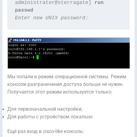
administrator@sterragate] 
run 
passwd
Enter new UNIX password:
Мы попали в режим операционной системы. Режим
консоли разграничения доступа больше не нужен.
Получается этот режим используется только:
Для первоначальной настройки;
Для работы с устройством локально
Ещё раз вход в cisco-like консоль: