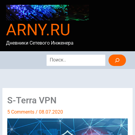
Skip
to
content
ARNY.RU
Дневники Сетевого Инженера
Search
S-Terra VPN
5 Comments
/
08.07.2020