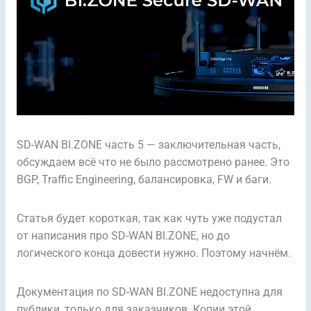
SD-WAN BI.ZONE часть 5 — заключительная часть,
обсуждаем всё что не было рассмотрено ранее. Это
BGP, Traffic Engineering, балансировка, FW и баги.
Статья будет короткая, так как чуть уже подустал
от написания про SD-WAN BI.ZONE, но до
логического конца довести нужно. Поэтому начнём.
Документация по SD-WAN BI.ZONE недоступна для
публики, только для заказчиков. Копии этой