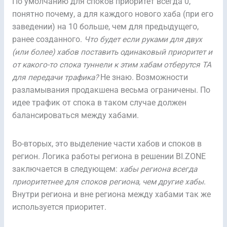
По умолчанию для споков приоритет всегда 0,
понятно почему, а для каждого нового хаба (при его
заведении) на 10 больше, чем для предыдущего,
ранее созданного.
Что будет если руками для двух
(или более) хабов поставить одинаковый приоритет и
от какого-то спока туннели к этим хабам отберутся TA
для передачи трафика?
Не знаю. Возможности
разламывания продакшена весьма ограничены. По
идее трафик от спока в таком случае должен
балансироваться между хабами.
Во-вторых, это выделение части хабов и споков в
регион. Логика работы региона в решении BI.ZONE
заключается в следующем:
хабы региона всегда
приоритетнее для споков региона, чем другие хабы
.
Внутри региона и вне региона между хабами так же
используется приоритет.