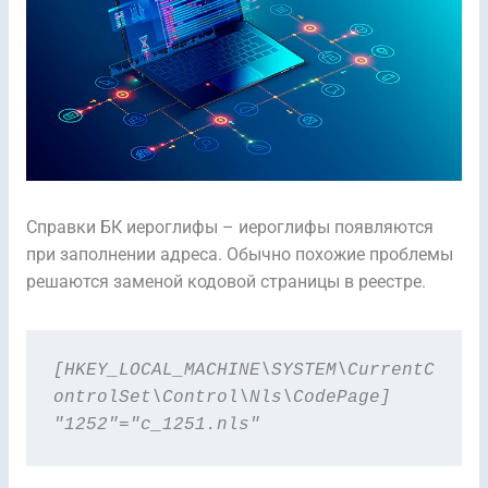
Cправки БК иероглифы – иероглифы появляются
при заполнении адреса. Обычно похожие проблемы
решаются заменой кодовой страницы в реестре.
[HKEY_LOCAL_MACHINE\SYSTEM\CurrentC
ontrolSet\Control\Nls\CodePage]

"1252"="c_1251.nls"