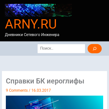
Skip
to
content
ARNY.RU
Дневники Сетевого Инженера
Search
Cправки БК иероглифы
9 Comments
/
16.03.2017