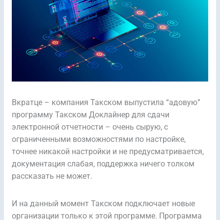
Вкратце – компания Такском выпустила “адовую”
программу Такском Доклайнер для сдачи
электронной отчетности – очень сырую, с
ограниченными возможностями по настройке,
точнее никакой настройки и не предусматривается,
документация слабая, поддержка ничего толком
рассказать не может.
И на данный момент Такском подключает новые
организации только к этой программе. Программа