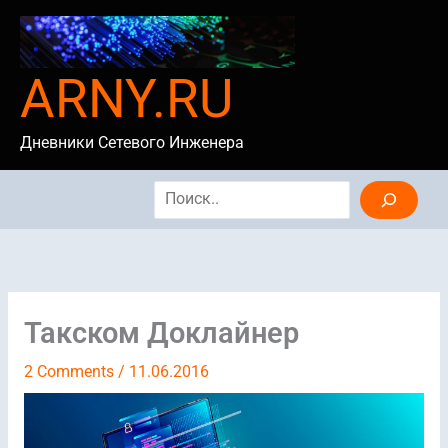
Skip
to
content
ARNY.RU
Дневники Сетевого Инженера
Search
Такском Доклайнер
2 Comments
/
11.06.2016