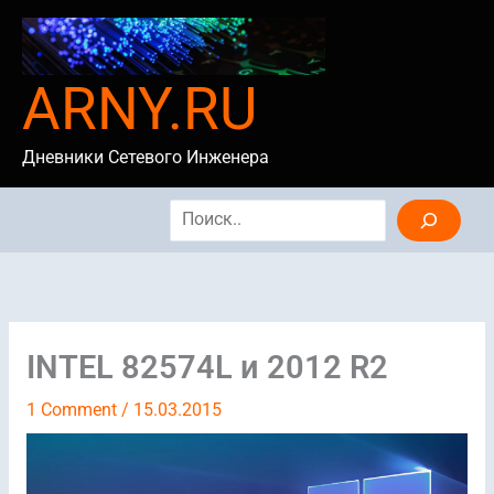
Skip
to
content
ARNY.RU
Дневники Сетевого Инженера
Search
INTEL 82574L и 2012 R2
1 Comment
/
15.03.2015