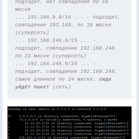
подходит, нет совпадения по 16 
маске
... 192.168.0.0/16 ... 
- подходит, 
совпадение 192.168, по 16 маске 
... 192.168.248.0/23 ... - 
подходит
, совпадение 192.168.248, 
по 23 маске (суперсеть)
... 192.168.248.0/24 ... - 
подходит
, совпадение 192.168.248, 
самое длинное по 24 маске, 
сюда 
уйдёт пакет
 (сеть)