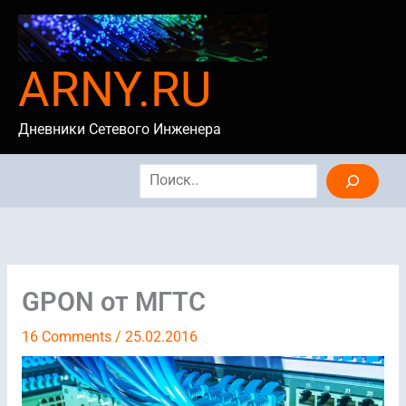
Skip
to
content
ARNY.RU
Дневники Сетевого Инженера
Search
GPON от МГТС
16 Comments
/
25.02.2016