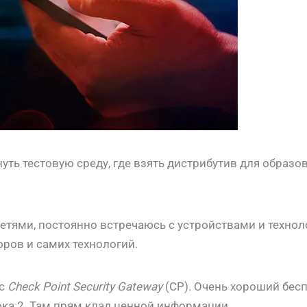
уть тестовую среду, где взять дистрибутив для образо
етями, постоянно встречаюсь с устройствами и технол
ров и самих технологий.
 с
Check Point Security Gateway
(CP). Очень хороший бе
ока 2. Там прям клад ценной информации.