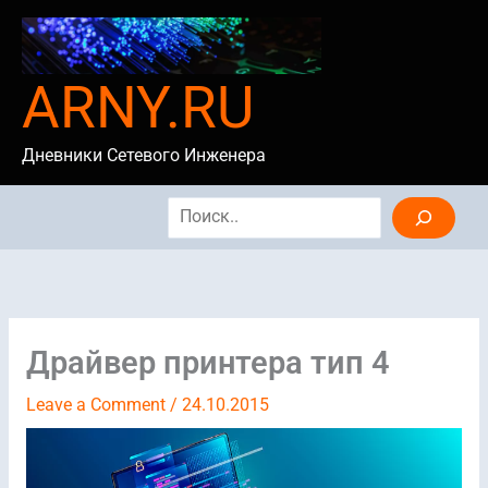
Skip
to
content
ARNY.RU
Дневники Сетевого Инженера
Search
Драйвер принтера тип 4
Leave a Comment
/
24.10.2015