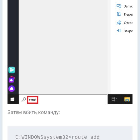
Затем вбить команду:
C:WINDOWSsystem32>route add 