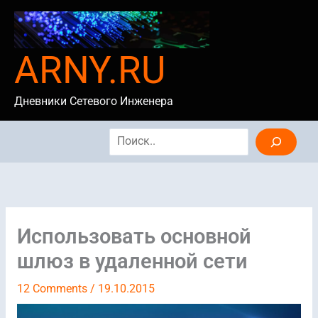
Skip
to
content
ARNY.RU
Дневники Сетевого Инженера
Search
Использовать основной
шлюз в удаленной сети
12 Comments
/
19.10.2015