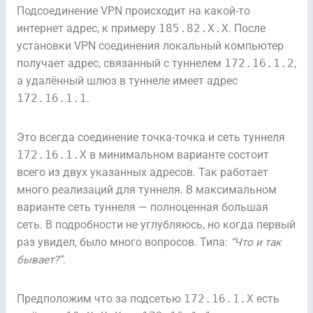
Подсоединение VPN происходит на какой-то
интернет адрес, к примеру
185.82.X.X
. После
установки VPN соединения локальный компьютер
получает адрес, связанный с туннелем
172.16.1.2
,
а удалённый шлюз в туннеле имеет адрес
172.16.1.1
.
Это всегда соединение точка-точка и сеть туннеля
172.16.1.X
в минимальном варианте состоит
всего из двух указанных адресов. Так работает
много реализаций для туннеля. В максимальном
варианте сеть туннеля — полноценная большая
сеть. В подробности не углубляюсь, но когда первый
раз увидел, было много вопросов. Типа:
“Что и так
бывает?”
.
Предположим что за подсетью
172.16.1.X
есть