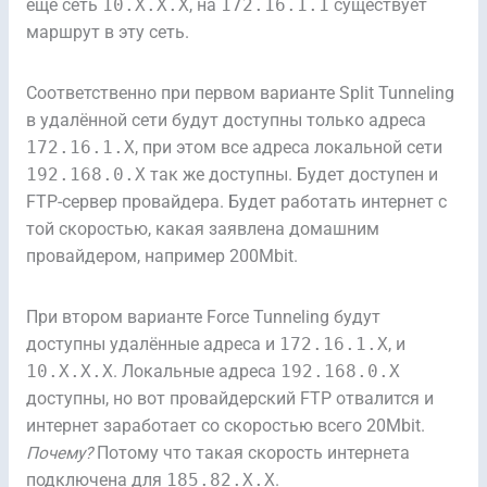
ещё сеть
10.X.X.X
, на
172.16.1.1
существует
маршрут в эту сеть.
Соответственно при первом варианте Split Tunneling
в удалённой сети будут доступны только адреса
172.16.1.X
, при этом все адреса локальной сети
192.168.0.X
так же доступны. Будет доступен и
FTP-сервер провайдера. Будет работать интернет с
той скоростью, какая заявлена домашним
провайдером, например 200Mbit.
При втором варианте Force Tunneling будут
доступны удалённые адреса и
172.16.1.X
, и
10.X.X.X
. Локальные адреса
192.168.0.X
доступны, но вот провайдерский FTP отвалится и
интернет заработает со скоростью всего 20Mbit.
Почему?
Потому что такая скорость интернета
подключена для
185.82.X.X
.