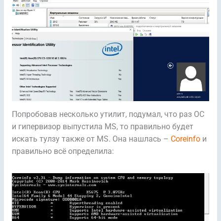
Попробовав несколько утилит, подумал, что раз ОС
и гипервизор выпустила MS, то правильно будет
искать тулзу также от MS. Она нашлась –
Coreinfo
и
правильно всё определила: