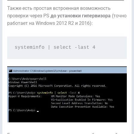
Также есть простая встроенная возможность
проверки через PS
до установки гипервизора
(точно
работает на Windows 2012 R2 и 2016):
systeminfo | select -last 4