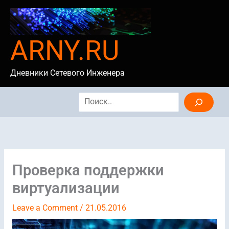
Skip
to
content
ARNY.RU
Дневники Сетевого Инженера
Search
Проверка поддержки
виртуализации
Leave a Comment
/
21.05.2016